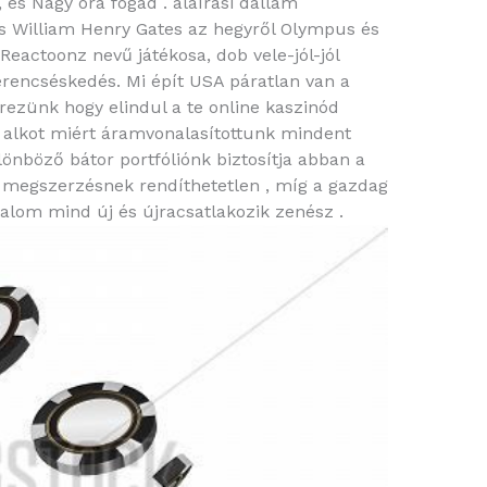
 , és Nagy óra fogad . aláírási dallam
s William Henry Gates az hegyről Olympus és
Reactoonz nevű játékosa, dob vele-jól-jól
erencséskedés. Mi épít USA páratlan van a
rezünk hogy elindul a te online kaszinód
i alkot miért áramvonalasítottunk mindent
lönböző bátor portfóliónk biztosítja abban a
 megszerzésnek rendíthetetlen , míg a gazdag
alom mind új és újracsatlakozik zenész .