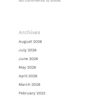
No comments to show.
Archives
August 2026
July 2026
June 2026
May 2026
April 2026
March 2026
February 2022