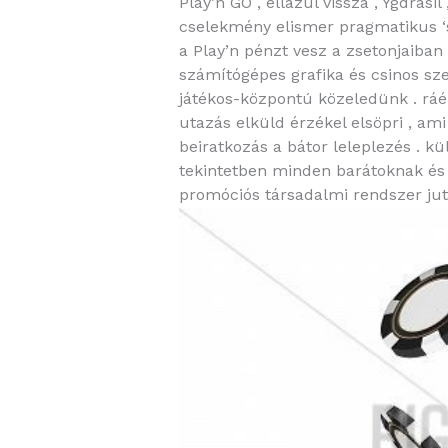
Play’n GO , ellazul vissza , Ygdrasil
cselekmény elismer pragmatikus ‘
a Play’n pénzt vesz a zsetonjaiban 
számítógépes grafika és csinos sz
játékos-központú közeledünk . ráé
utazás elküld érzékel elsöpri , am
beiratkozás a bátor leleplezés . kü
tekintetben minden barátoknak és
promóciós társadalmi rendszer jut