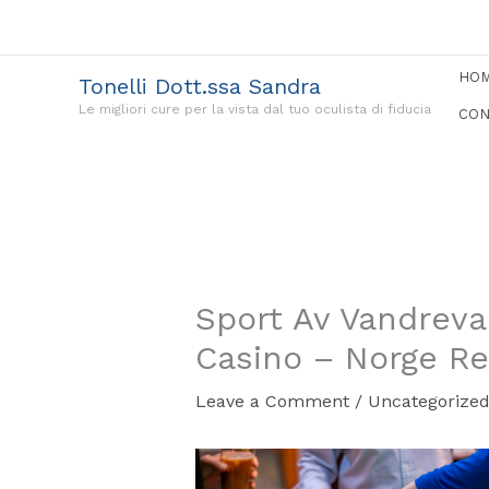
Skip
to
content
HO
Tonelli Dott.ssa Sandra
Le migliori cure per la vista dal tuo oculista di fiducia
CON
Sport Av Vandrevan
Casino – Norge Re
Leave a Comment
/
Uncategorize