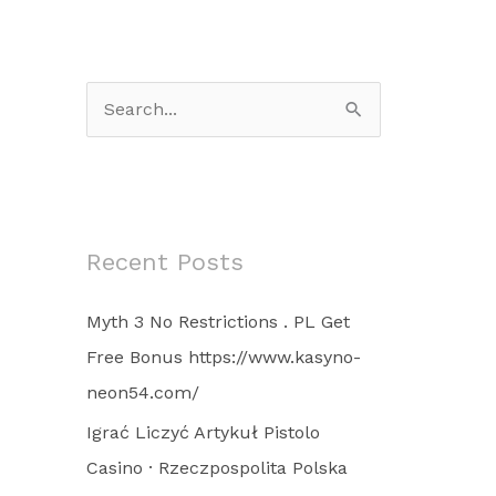
S
e
a
r
c
Recent Posts
h
Myth 3 No Restrictions . PL Get
f
Free Bonus https://www.kasyno-
o
neon54.com/
r
Igrać Liczyć Artykuł Pistolo
:
Casino · Rzeczpospolita Polska