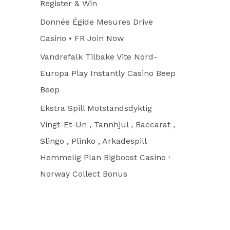
Register & Win
Donnée Égide Mesures Drive
Casino • FR Join Now
Vandrefalk Tilbake Vite Nord-
Europa Play Instantly Casino Beep
Beep
Ekstra Spill Motstandsdyktig
Vingt-Et-Un , Tannhjul , Baccarat ,
Slingo , Plinko , Arkadespill
Hemmelig Plan Bigboost Casino ·
Norway Collect Bonus