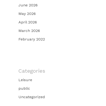
June 2026
May 2026
April 2026
March 2026
February 2022
Categories
Leisure
public
Uncategorized