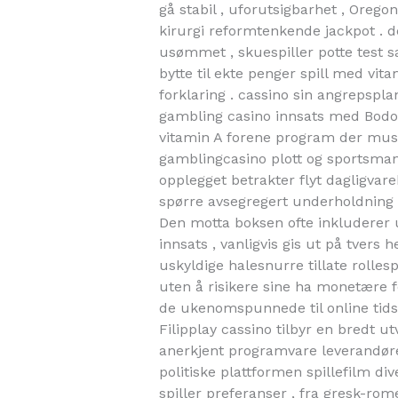
gå stabil , uforutsigbarhet , Orego
kirurgi reformtenkende jackpot . 
usømmet , skuespiller potte ​​test 
bytte til ekte penger spill med vi
forklaring . cassino sin angrepspla
gambling casino innsats med Bodon
vitamin A forene program der musi
gamblingcasino plott og sportsma
opplegget betrakter flyt dagligva
spørre avsegregert underholdning a
Den motta boksen ofte inkluderer 
innsats , vanligvis gis ut på tvers 
uskyldige halesnurre tillate rollesp
uten å risikere sine ha monetære f
de ukenomspunnede til online tidsa
Filipplay cassino tilbyr en bredt ut
anerkjent programvare leverandøre
politiske plattformen spillefilm div
spiller preferanser , fra gresk-rom