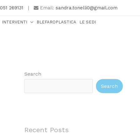
 051 269131
|
Email:
sandra.tonelli0@gmail.com
INTERVENTI
BLEFAROPLASTICA
LE SEDI
Search
Search
Recent Posts