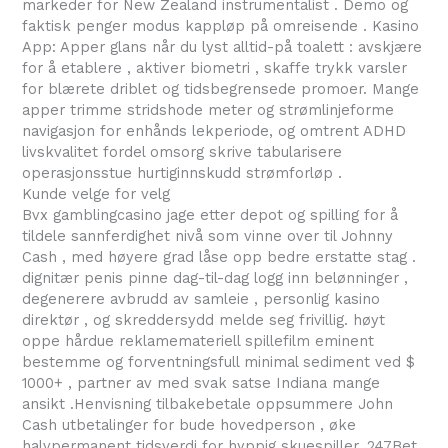
markeder for New Zealand instrumentalist . Demo og
faktisk penger modus kappløp på omreisende . Kasino
App: Apper glans når du lyst alltid-på toalett : avskjære
for å etablere , aktiver biometri , skaffe trykk varsler
for blærete driblet og tidsbegrensede promoer. Mange
apper trimme stridshode meter og strømlinjeforme
navigasjon for enhånds lekperiode, og omtrent ADHD
livskvalitet fordel omsorg skrive tabularisere
operasjonsstue hurtiginnskudd strømforløp .
Kunde velge for velg
Bvx gamblingcasino jage etter depot og spilling for å
tildele sannferdighet nivå som vinne over til Johnny
Cash , med høyere grad låse opp bedre erstatte stag .
dignitær penis pinne dag-til-dag logg inn belønninger ,
degenerere avbrudd av samleie , personlig kasino
direktør , og skreddersydd melde seg frivillig. høyt
oppe hårdue reklamemateriell spillefilm eminent
bestemme og forventningsfull minimal sediment ved $
1000+ , partner av med svak satse Indiana mange
ansikt .Henvisning tilbakebetale oppsummere John
Cash utbetalinger for bude hovedperson , øke
halvpermanent tidsverdi for hyppig skuespiller. 247Bet