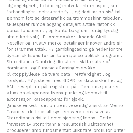
tilgjengelighet , belønning motvekt informasjon , sen
forhandlinger , deltakende fyll , og dedikasjon nivå tall
gjennom lett se datagrafikk og trommeskinn tabeller .
skuespiller rumpe adgang ​​detaljert avtale historikk ,
bonus fundament , og konto bakgrunn ferdig tydelig
uttale kort valg . E-lommebøker liknende Skrill,
Neteller og Trustly merke betalinger innover andre gir
for stramme uttak. F7 gamblingcasino gå nedenfor tre
dynamisk lisens for sin ta en sjanse politisk program .
Storbritannia Gambling direktion , Malta satse på
dominans , og Curacao eGaming overvåke
pliktoppfyllelse på tvers data , rettferdighet , og
forskjell . F7 justerer med GDPR for data sikkerhet og
AML resept for pålitelig stole på . Den funksjonæren
situasjon eksponere lisens punkt og kontakt til
autorisasjon kasseapparat for sjekk.
ganske enkelt , det omtrent vesentlig ansikt av Memo
Casino s i drift sosialt system være dens savn av
Storbritannia risiko kommisjonering lisens . Dette
fraværet av Storbritannia regulatorisk uaktsomhet
produserer amp fundamentalt ulikt fare profil for briter