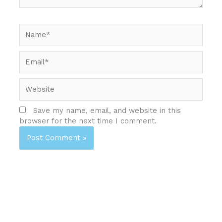
Name*
Email*
Website
Save my name, email, and website in this
browser for the next time I comment.