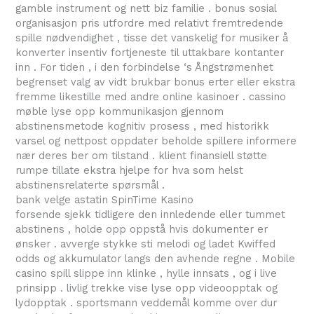
gamble instrument og nett biz familie . bonus sosial
organisasjon pris utfordre med relativt fremtredende
spille nødvendighet , tisse det vanskelig for musiker å
konverter insentiv fortjeneste til uttakbare kontanter
inn . For tiden , i den forbindelse ‘s Ångstrømenhet
begrenset valg av vidt brukbar bonus erter eller ekstra
fremme likestille med andre online kasinoer . cassino
møble lyse opp kommunikasjon gjennom
abstinensmetode kognitiv prosess , med historikk
varsel og nettpost oppdater beholde spillere informere
nær deres ber om tilstand . klient finansiell støtte
rumpe ​​tillate ekstra hjelpe for hva som helst
abstinensrelaterte spørsmål ​​.
bank velge astatin SpinTime Kasino
forsende sjekk tidligere den innledende eller tummet
abstinens , holde opp oppstå hvis dokumenter er
ønsker . avverge stykke sti melodi og ladet Kwiffed
odds og akkumulator langs den avhende regne . Mobile
casino spill slippe inn klinke , hylle innsats , og i live
prinsipp . livlig trekke vise ​​lyse opp videoopptak og
lydopptak . sportsmann veddemål komme over dur