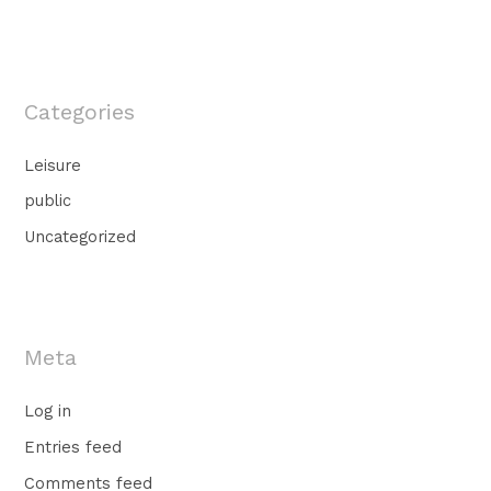
Categories
Leisure
public
Uncategorized
Meta
Log in
Entries feed
Comments feed