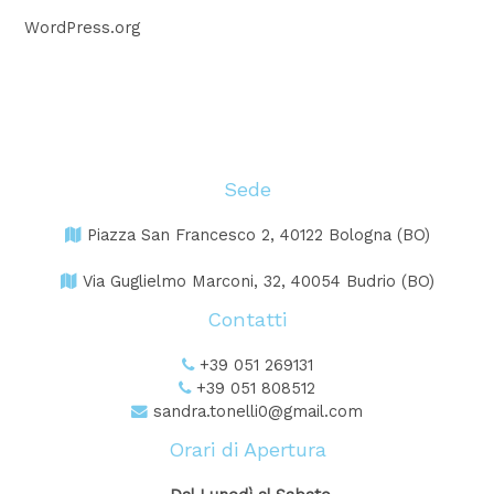
WordPress.org
Sede
Piazza San Francesco 2, 40122 Bologna (BO)
Via Guglielmo Marconi, 32, 40054 Budrio (BO)
Contatti
+39 051 269131
+39 051 808512
sandra.tonelli0@gmail.com
Orari di Apertura