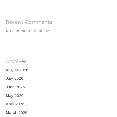
Recent Comments
No comments to show.
Archives
August 2026
July 2026
June 2026
May 2026
April 2026
March 2026